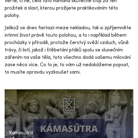
Věřte, či ne, celá tato námaha skutečně stojí za ten
prožitek a slast, kterou prožijete praktikováním této
polohy.
Jelikož se dnes fantazii meze nekladou, tak si zpříjemněte
intimní život právě touto polohou, a to i například během
procházky v přírodě, protože čerstvý svěží vzduch, vůně
trávy, či listí, jakož i štěbetání ptáků spolu se slunečním
zářením na vaše těla, toto všechno dodá vašemu milování
zase něco více. Co to ​​je, to vám už nedokážeme popsat,
to musíte opravdu vyzkoušet sami.
Kámasútra