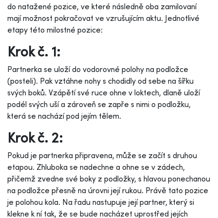
do natažené pozice, ve které následně oba zamilovaní
mají možnost pokračovat ve vzrušujícím aktu. Jednotlivé
etapy této milostné pozice:
Krok č. 1:
Partnerka se uloží do vodorovné polohy na podložce
(posteli). Pak vztáhne nohy s chodidly od sebe na šířku
svých boků. Vzápětí své ruce ohne v loktech, dlaně uloží
podél svých uší a zároveň se zapře s nimi o podložku,
která se nachází pod jejím tělem.
Krok č. 2:
Pokud je partnerka připravena, může se začít s druhou
etapou. Zhluboka se nadechne a ohne se v zádech,
přičemž zvedne své boky z podložky, s hlavou ponechanou
na podložce přesně na úrovni její rukou. Právě tato pozice
je polohou kola. Na řadu nastupuje její partner, který si
klekne k ní tak, že se bude nacházet uprostřed jejích