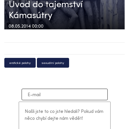
Úvod do tajemství
Kámasútry
08.05.2014 00:00
erotické polohy
sexuální polohy