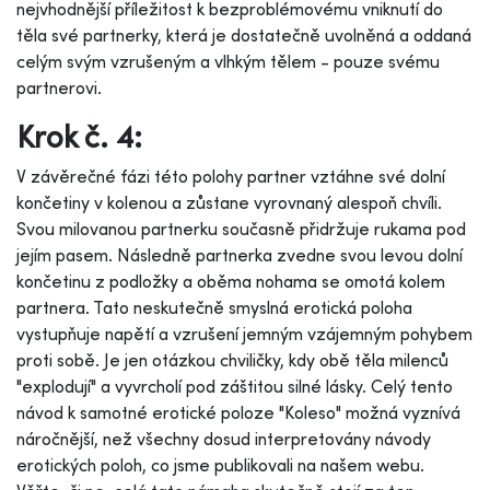
nejvhodnější příležitost k bezproblémovému vniknutí do
těla své partnerky, která je dostatečně uvolněná a oddaná
celým svým vzrušeným a vlhkým tělem - pouze svému
partnerovi.
Krok č. 4:
V závěrečné fázi této polohy partner vztáhne své dolní
končetiny v kolenou a zůstane vyrovnaný alespoň chvíli.
Svou milovanou partnerku současně přidržuje rukama pod
jejím pasem. Následně partnerka zvedne svou levou dolní
končetinu z podložky a oběma nohama se omotá kolem
partnera. Tato neskutečně smyslná erotická poloha
vystupňuje napětí a vzrušení jemným vzájemným pohybem
proti sobě. Je jen otázkou chviličky, kdy obě těla milenců
"explodují" a vyvrcholí pod záštitou silné lásky. Celý tento
návod k samotné erotické poloze "Koleso" možná vyznívá
náročnější, než všechny dosud interpretovány návody
erotických poloh, co jsme publikovali na našem webu.