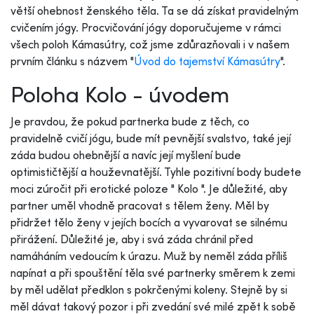
větší ohebnost ženského těla. Ta se dá získat pravidelným
cvičením jógy. Procvičování jógy doporučujeme v rámci
všech poloh Kámasútry, což jsme zdůrazňovali i v našem
prvním článku s názvem "
Úvod do tajemství Kámasútry
".
Poloha Kolo - úvodem
Je pravdou, že pokud partnerka bude z těch, co
pravidelně cvičí jógu, bude mít pevnější svalstvo, také její
záda budou ohebnější a navíc její myšlení bude
optimističtější a houževnatější. Tyhle pozitivní body budete
moci zúročit při erotické poloze " Kolo ". Je důležité, aby
partner uměl vhodně pracovat s tělem ženy. Měl by
přidržet tělo ženy v jejích bocích a vyvarovat se silnému
přirážení. Důležité je, aby i svá záda chránil před
namáháním vedoucím k úrazu. Muž by neměl záda příliš
napínat a při spouštění těla své partnerky směrem k zemi
by měl udělat předklon s pokrčenými koleny. Stejně by si
měl dávat takový pozor i při zvedání své milé zpět k sobě