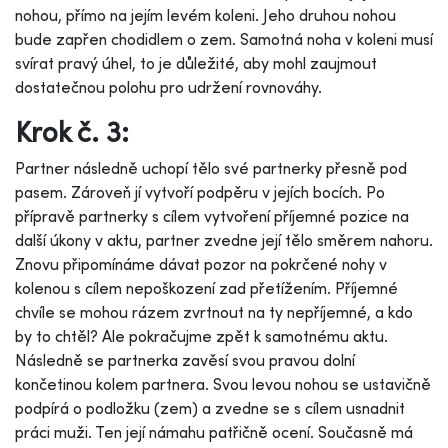
nohou, přímo na jejím levém koleni. Jeho druhou nohou
bude zapřen chodidlem o zem. Samotná noha v koleni musí
svírat pravý úhel, to je důležité, aby mohl zaujmout
dostatečnou polohu pro udržení rovnováhy.
Krok č. 3:
Partner následně uchopí tělo své partnerky přesně pod
pasem. Zároveň jí vytvoří podpěru v jejích bocích. Po
přípravě partnerky s cílem vytvoření příjemné pozice na
další úkony v aktu, partner zvedne její tělo směrem nahoru.
Znovu připomínáme dávat pozor na pokrčené nohy v
kolenou s cílem nepoškození zad přetížením. Příjemné
chvíle se mohou rázem zvrtnout na ty nepříjemné, a kdo
by to chtěl? Ale pokračujme zpět k samotnému aktu.
Následně se partnerka zavěsí svou pravou dolní
končetinou kolem partnera. Svou levou nohou se ustavičně
podpírá o podložku (zem) a zvedne se s cílem usnadnit
práci muži. Ten její námahu patřičně ocení. Současně má