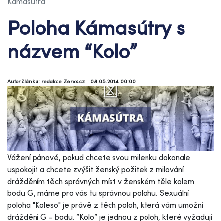
Kámasútra
Poloha Kámasútry s
názvem “Kolo”
Autor článku: redakce Zerex.cz
08.05.2014 00:00
Vážení pánové, pokud chcete svou milenku dokonale
uspokojit a chcete zvýšit ženský požitek z milování
drážděním těch správných míst v ženském těle kolem
bodu G, máme pro vás tu správnou polohu. Sexuální
poloha "Koleso" je právě z těch poloh, která vám umožní
dráždění G - bodu. “Kolo“ je jednou z poloh, které vyžadují