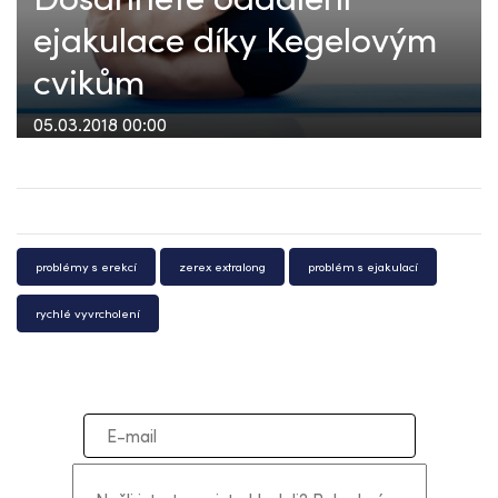
ejakulace díky Kegelovým
cvikům
05.03.2018 00:00
problémy s erekcí
zerex extralong
problém s ejakulací
rychlé vyvrcholení