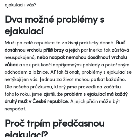
ejakulací i vás?
Dva možné problémy s
ejakulací
Muži po celé republice to zažívají prakticky denně.
Buď
dosáhnou vrcholu příliš brzy
a jejich partnerka tak zůstává
neuspokojená,
nebo naopak nemohou dosáhnout vrcholu
vůbec
a sex pak končí nepříjemnými pohledy a pokořeným
odchodem z ložnice. Ať tak či onak, problémy s ejakulací se
netýkají jen vás. Jednou za život mohou potkat každého.
Dle našeho průzkumu, který jsme provedli na začátku
tohoto roku, jsme zjistili, že
problém s ejakulací má každý
druhý muž v České republice
. A jejich příčin může být
nespočet.
Proč trpím předčasnou
ejakulací?