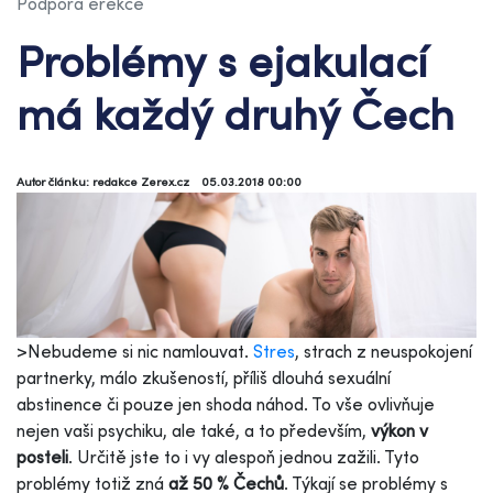
Podpora erekce
Problémy s ejakulací
má každý druhý Čech
Autor článku: redakce Zerex.cz
05.03.2018 00:00
>Nebudeme si nic namlouvat.
Stres
, strach z neuspokojení
partnerky, málo zkušeností, příliš dlouhá sexuální
abstinence či pouze jen shoda náhod. To vše ovlivňuje
nejen vaši psychiku, ale také, a to především,
výkon v
posteli
. Určitě jste to i vy alespoň jednou zažili. Tyto
problémy totiž zná
až 50 % Čechů
. Týkají se problémy s