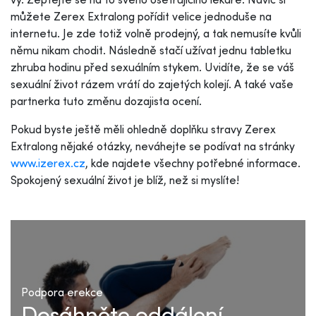
můžete Zerex Extralong pořídit velice jednoduše na
internetu. Je zde totiž volně prodejný, a tak nemusíte kvůli
němu nikam chodit. Následně stačí užívat jednu tabletku
zhruba hodinu před sexuálním stykem. Uvidíte, že se váš
sexuální život rázem vrátí do zajetých kolejí. A také vaše
partnerka tuto změnu dozajista ocení.
Pokud byste ještě měli ohledně doplňku stravy Zerex
Extralong nějaké otázky, neváhejte se podívat na stránky
www.izerex.cz
, kde najdete všechny potřebné informace.
Spokojený sexuální život je blíž, než si myslíte!
Podpora erekce
Dosáhněte oddálení