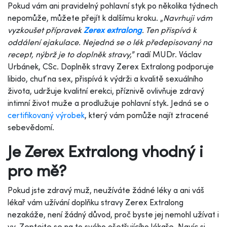
Pokud vám ani pravidelný pohlavní styk po několika týdnech
nepomůže, můžete přejít k dalšímu kroku. „
Navrhuji vám
vyzkoušet přípravek
Zerex extralong
. Ten přispívá k
oddálení ejakulace. Nejedná se o lék předepisovaný na
recept, nýbrž je to doplněk stravy,
” radí MUDr. Václav
Urbánek, CSc. Doplněk stravy Zerex Extralong podporuje
libido, chuť na sex, přispívá k výdrži a kvalitě sexuálního
života, udržuje kvalitní erekci, příznivě ovlivňuje zdravý
intimní život muže a prodlužuje pohlavní styk. Jedná se o
certifikovaný výrobek
, který vám pomůže najít ztracené
sebevědomí.
Je Zerex Extralong vhodný i
pro mě?
Pokud jste zdravý muž, neužíváte žádné léky a ani váš
lékař vám užívání doplňku stravy Zerex Extralong
nezakáže, není žádný důvod, proč byste jej nemohl užívat i
vy. Zeptejte se na to svého ošetřujícího lékaře. Navíc si