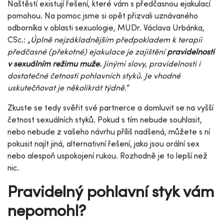
Naštěstí existují řešení, které vám s předčasnou ejakulací
pomohou. Na pomoc jsme si opět přizvali uznávaného
odborníka v oblasti sexuologie, MUDr. Václava Urbánka,
CSc.: „
Úplně nejzákladnějším předpokladem k terapii
předčasné (překotné) ejakulace je zajištění
pravidelnosti
v sexuálním režimu muže
.
Jinými slovy, pravidelnosti i
dostatečné četnosti pohlavních styků. Je vhodné
uskutečňovat je několikrát týdně.
”
Zkuste se tedy svěřit své partnerce a domluvit se na vyšší
četnost sexuálních styků. Pokud s tím nebude souhlasit,
nebo nebude z vašeho návrhu příliš nadšená, můžete s ní
pokusit najít jiná, alternativní řešení, jako jsou orální sex
nebo alespoň uspokojení rukou. Rozhodně je to lepší než
nic.
Pravidelný pohlavní styk vám
nepomohl?