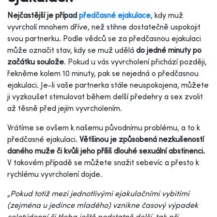
Nejčastější je případ
předčasné ejakulace
, kdy muž
vyvrcholí mnohem dříve, než stihne dostatečně uspokojit
svou partnerku. Podle vědců se za předčasnou ejakulaci
může označit stav, kdy se muž udělá
do jedné minuty po
začátku soulože
. Pokud u vás vyvrcholení přichází později,
řekněme kolem 10 minuty, pak se nejedná o předčasnou
ejakulaci. Je-li vaše partnerka stále neuspokojena, můžete
ji vyzkoušet stimulovat během delší předehry a sex zvolit
až těsně před jejím vyvrcholením.
Vrátíme se ovšem k našemu původnímu problému, a to k
předčasné ejakulaci.
Většinou je způsobená nezkušeností
daného muže či kvůli jeho příliš dlouhé sexuální abstinenci.
V takovém případě se můžete snažit sebevíc a přesto k
rychlému vyvrcholení dojde.
„
Pokud totiž mezi jednotlivými ejakulačními vybitími
(zejména u jedince mladého) vznikne časový výpadek
celotýdenní či třeba ještě podstatně delší, tak při