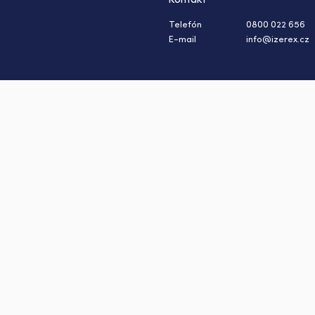
Telefón
0800 022 656
E-mail
info@izerex.cz