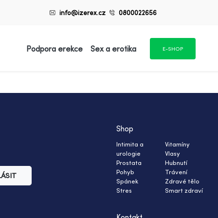
info@izerex.cz
0800022656
Podpora erekce
Sex a erotika
E-SHOP
Shop
Intimita a
Vitamíny
urologie
Vlasy
Prostata
Hubnutí
Pohyb
Trávení
LÁSIT
Spánek
Zdravé tělo
Stres
Smart zdraví
Kontakt