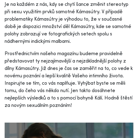
Je na každém z nás, kdy se chytí šance změnit stereotyp
při sexu využitím prvků samotné Kámasútry. V případě
problematiky Kámasútry je výhodou to, že v současné
době je dispozici množství děl Kámasútry, kde se samotné
polohy zobrazují ve fotografických setech spolu s
nádhernými indickými malbami.
Prostřednictvím našeho magazínu budeme pravidelně
představovat ty nejzajímavější a nejzákladnější polohy z
dílny Kámasútry. Již dnes je čas se zaměřit na to, co vede k
novému poznání a lepší kvalitě Vašeho intimního života.
Inspirujte se tím, co vás naplňuje. Vyhýbat byste se měli
tomu, do čeho vás někdo nutí. Jen takto dosáhnete
nejlepších výsledků a to s pomocí bohyně Kálí. Hodně štěstí
za novým sexuálním poznáním!