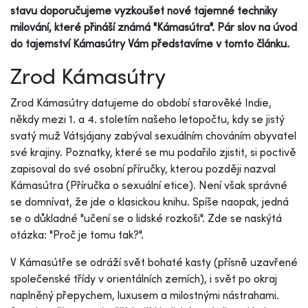
stavu doporučujeme vyzkoušet nové tajemné techniky
milování, které přináší známá "Kámasútra". Pár slov na úvod
do tajemství Kámasútry Vám představíme v tomto článku.
Zrod Kámasútry
Zrod Kámasútry datujeme do období starověké Indie,
někdy mezi 1. a 4. stoletím našeho letopočtu, kdy se jistý
svatý muž Vátsjájany zabýval sexuálním chováním obyvatel
své krajiny. Poznatky, které se mu podařilo zjistit, si poctivě
zapisoval do své osobní příručky, kterou později nazval
Kámasútra (Příručka o sexuální etice). Není však správné
se domnívat, že jde o klasickou knihu. Spíše naopak, jedná
se o důkladné "učení se o lidské rozkoši". Zde se naskýtá
otázka: "Proč je tomu tak?".
V Kámasútře se odráží svět bohaté kasty (přísně uzavřené
společenské třídy v orientálních zemích), i svět po okraj
naplněný přepychem, luxusem a milostnými nástrahami.