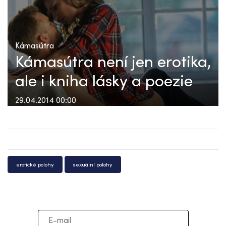
Kámasútra
Kámasútra není jen erotika,
ale i kniha lásky a poezie
29.04.2014 00:00
erotické polohy
sexuální polohy