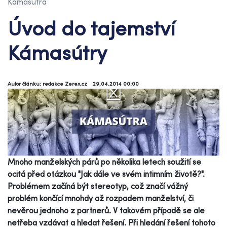
Kámasútra
Úvod do tajemství
Kámasútry
Autor článku: redakce Zerex.cz
29.04.2014 00:00
Mnoho manželských párů po několika letech soužití se
ocitá před otázkou "Jak dále ve svém intimním životě?".
Problémem začíná být stereotyp, což značí vážný
problém končící mnohdy až rozpadem manželství, či
nevěrou jednoho z partnerů. V takovém případě se ale
netřeba vzdávat a hledat řešení. Při hledání řešení tohoto