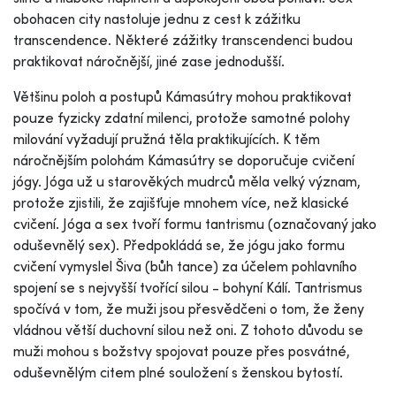
obohacen city nastoluje jednu z cest k zážitku
transcendence. Některé zážitky transcendenci budou
praktikovat náročnější, jiné zase jednodušší.
Většinu poloh a postupů Kámasútry mohou praktikovat
pouze fyzicky zdatní milenci, protože samotné polohy
milování vyžadují pružná těla praktikujících. K těm
náročnějším polohám Kámasútry se doporučuje cvičení
jógy. Jóga už u starověkých mudrců měla velký význam,
protože zjistili, že zajišťuje mnohem více, než klasické
cvičení. Jóga a sex tvoří formu tantrismu (označovaný jako
oduševnělý sex). Předpokládá se, že jógu jako formu
cvičení vymyslel Šiva (bůh tance) za účelem pohlavního
spojení se s nejvyšší tvořící silou - bohyní Kálí. Tantrismus
spočívá v tom, že muži jsou přesvědčeni o tom, že ženy
vládnou větší duchovní silou než oni. Z tohoto důvodu se
muži mohou s božstvy spojovat pouze přes posvátné,
oduševnělým citem plné souložení s ženskou bytostí.