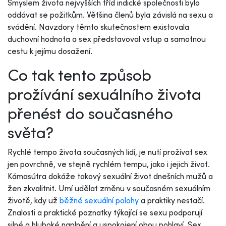
Smyslem života nejvyšších tříd indické společnosti bylo
oddávat se požitkům. Většina členů byla závislá na sexu a
svádění. Navzdory těmto skutečnostem existovala
duchovní hodnota a sex představoval vstup a samotnou
cestu k jejímu dosažení.
Co tak tento způsob
prožívání sexuálního života
přenést do současného
světa?
Rychlé tempo života současných lidí, je nutí prožívat sex
jen povrchně, ve stejně rychlém tempu, jako i jejich život.
Kámasútra dokáže takový sexuální život dnešních mužů a
žen zkvalitnit. Umí udělat změnu v současném sexuálním
životě, kdy už
běžné sexuální polohy
a praktiky nestačí.
Znalosti a praktické poznatky týkající se sexu podporují
silné a hluboké naplnění a uspokojení obou pohlaví. Sex