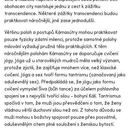
obohacen city nastoluje jednu z cest k zážitku
transcendence. Některé zážitky transcendenci budou
praktikovat náročnější, jiné zase jednodušší.
Většinu poloh a postupů Kámasútry mohou praktikovat
pouze fyzicky zdatní milenci, protože samotné polohy
milování vyžadují pružná těla praktikujících. K těm
náročnějším polohám Kámasútry se doporučuje cvičení
jógy. Jóga už u starověkých mudrců měla velký význam,
protože zjistili, že zajišťuje mnohem více, než klasické
cvičení. Jóga a sex tvoří formu tantrismu (označovaný jako
oduševnělý sex). Předpokládá se, že jógu jako formu
cvičení vymyslel Šiva (bůh tance) za účelem pohlavního
spojení se s nejvyšší tvořící silou - bohyní Kálí. Tantrismus
spočívá v tom, že muži jsou přesvědčeni o tom, že ženy
vládnou větší duchovní silou než oni. Z tohoto důvodu se
muži mohou s božstvy spojovat pouze přes posvátné,
oduševnělým citem plné souložení s ženskou bytostí.