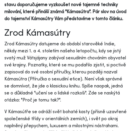
stavu doporučujeme vyzkoušet nové tajemné techniky
milování, které přináší známá "Kámasútra". Pár slov na úvod
do tajemství Kámasútry Vám představíme v tomto článku.
Zrod Kámasútry
Zrod Kámasútry datujeme do období starověké Indie,
někdy mezi 1. a 4. stoletím našeho letopočtu, kdy se jistý
svatý muž Vátsjájany zabýval sexuálním chováním obyvatel
své krajiny. Poznatky, které se mu podařilo zjistit, si poctivě
zapisoval do své osobní příručky, kterou později nazval
Kámasútra (Příručka o sexuální etice). Není však správné
se domnívat, že jde o klasickou knihu. Spíše naopak, jedná
se o důkladné "učení se o lidské rozkoši". Zde se naskýtá
otázka: "Proč je tomu tak?".
V Kámasútře se odráží svět bohaté kasty (přísně uzavřené
společenské třídy v orientálních zemích), i svět po okraj
naplněný přepychem, luxusem a milostnými nástrahami.