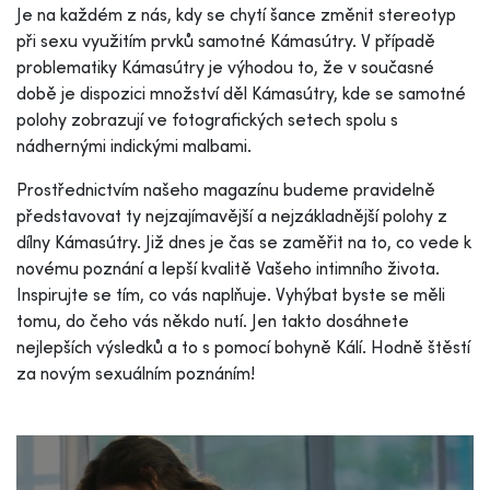
Je na každém z nás, kdy se chytí šance změnit stereotyp
při sexu využitím prvků samotné Kámasútry. V případě
problematiky Kámasútry je výhodou to, že v současné
době je dispozici množství děl Kámasútry, kde se samotné
polohy zobrazují ve fotografických setech spolu s
nádhernými indickými malbami.
Prostřednictvím našeho magazínu budeme pravidelně
představovat ty nejzajímavější a nejzákladnější polohy z
dílny Kámasútry. Již dnes je čas se zaměřit na to, co vede k
novému poznání a lepší kvalitě Vašeho intimního života.
Inspirujte se tím, co vás naplňuje. Vyhýbat byste se měli
tomu, do čeho vás někdo nutí. Jen takto dosáhnete
nejlepších výsledků a to s pomocí bohyně Kálí. Hodně štěstí
za novým sexuálním poznáním!