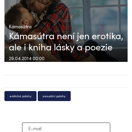
Kámasútra
Kámasútra není jen erotika,
ale i kniha lásky a poezie
29.04.2014 00:00
erotické polohy
sexuální polohy