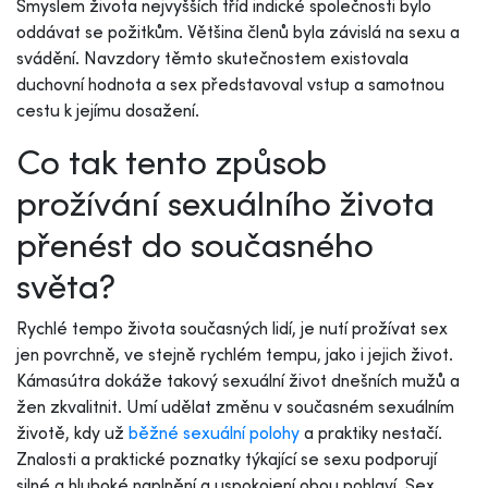
Smyslem života nejvyšších tříd indické společnosti bylo
oddávat se požitkům. Většina členů byla závislá na sexu a
svádění. Navzdory těmto skutečnostem existovala
duchovní hodnota a sex představoval vstup a samotnou
cestu k jejímu dosažení.
Co tak tento způsob
prožívání sexuálního života
přenést do současného
světa?
Rychlé tempo života současných lidí, je nutí prožívat sex
jen povrchně, ve stejně rychlém tempu, jako i jejich život.
Kámasútra dokáže takový sexuální život dnešních mužů a
žen zkvalitnit. Umí udělat změnu v současném sexuálním
životě, kdy už
běžné sexuální polohy
a praktiky nestačí.
Znalosti a praktické poznatky týkající se sexu podporují
silné a hluboké naplnění a uspokojení obou pohlaví. Sex