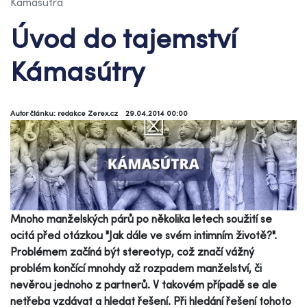
Kámasútra
Úvod do tajemství
Kámasútry
Autor článku: redakce Zerex.cz
29.04.2014 00:00
Mnoho manželských párů po několika letech soužití se
ocitá před otázkou "Jak dále ve svém intimním životě?".
Problémem začíná být stereotyp, což značí vážný
problém končící mnohdy až rozpadem manželství, či
nevěrou jednoho z partnerů. V takovém případě se ale
netřeba vzdávat a hledat řešení. Při hledání řešení tohoto