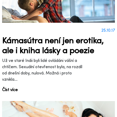
25.10.17
Kámasútra není jen erotika,
ale i kniha lásky a poezie
Už ve staré Indii byli lidé ovládáni vášní a
chtíčem. Sexuální otevřenost byla, na rozdíl
od dnešní doby, nulová. Možná i proto
vznikla...
Číst více