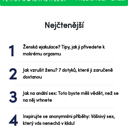
Nejčtenější
1
Ženská ejakulace? Tipy, jak ji přivedete k
mokrému orgasmu
2
Jak vzrušit ženu? 7 dotyků, které ji zaručeně
dostanou
3
Jak na anální sex: Toto byste měli vědět, než se
na něj vrhnete
4
Inspirujte se anonymními příběhy: Vášnivý sex,
který vás nenechá v klidu!