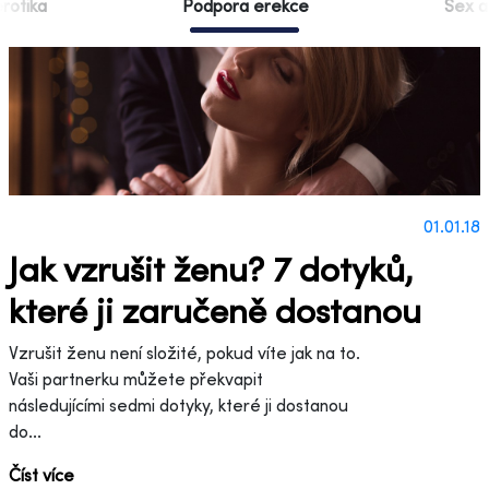
rotika
Podpora erekce
Sex a
01.01.18
Jak vzrušit ženu? 7 dotyků,
které ji zaručeně dostanou
Vzrušit ženu není složité, pokud víte jak na to.
Vaši partnerku můžete překvapit
následujícími sedmi dotyky, které ji dostanou
do...
Číst více