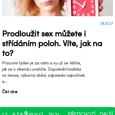
18.10.17
Prodloužit sex můžete i
střídáním poloh. Víte, jak na
to?
Pracovní týden je za vámi a vy už se těšíte,
jak se o víkendu uvolníte. Dopolední hodinka
na tenise, výborný oběd, odpolední odpočinek
a...
Číst více
9
PŘEDCHOZÍ
DALŠÍ
1
2
6
7
8
10
11
12
20
21
...
...