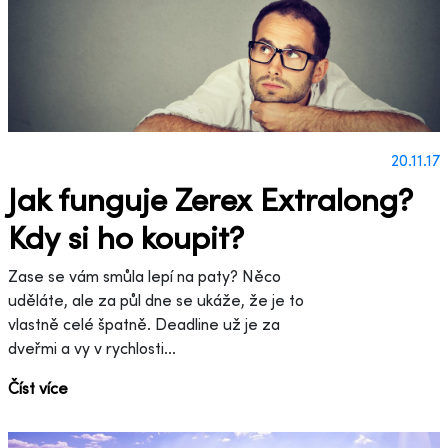
20.11.17
Jak funguje Zerex Extralong?
Kdy si ho koupit?
Zase se vám smůla lepí na paty? Něco
uděláte, ale za půl dne se ukáže, že je to
vlastně celé špatně. Deadline už je za
dveřmi a vy v rychlosti...
Číst více