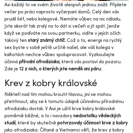
Asi každý to ve svém životě alespoň jednou zažil. Přijdete
večer po práci naprosto vyčerpaní domů. Celý den vás
prudil šéf, nebo kolegové. Nemáte vůbec na nic náladu.
Jste akorát tak zralý na to dát si večeři a jít spát. Jenže
když se podíváte na svou partnerku, vidíte v jejích očích
takový ten
starý známý chtíč
. Což o to, energii na rychlý
sex byste v sobě ještě určitě našel, ale váš kolega v
kalhotách nechce vůbec spolupracovat. Vyzkoušejte
účinná
přírodní afrodiziaka
, která vás postaví do pozoru.
Zde je
12 z nich, o kterých jste neměli ani páru
:
Krev z kobry královské
Někteří nad tím mohou kroutit hlavou, jiní se mohou
přetrhnout, aby se k tomuto údajně účinnému přírodnímu
afrodiziaku dostali. V Asii je užití krve kobry královské
poměrně běžné, a to i navzdory
nedostatku vědeckých
studií
, které by skutečně
potvrzovaly účinnost krve z kobry
jako afrodiziaka. Číňané a Vietnamci věří, že krev z kobry