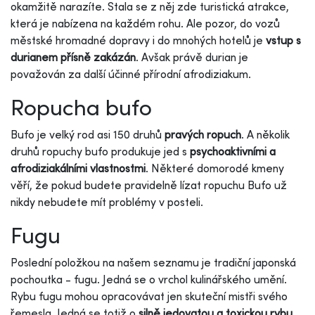
okamžitě narazíte. Stala se z něj zde turistická atrakce,
která je nabízena na každém rohu. Ale pozor, do vozů
městské hromadné dopravy i do mnohých hotelů je
vstup s
durianem
přísně zakázán
. Avšak právě durian je
považován za další účinné přírodní afrodiziakum.
Ropucha bufo
Bufo je velký rod asi 150 druhů
pravých ropuch
. A několik
druhů ropuchy bufo produkuje jed s
psychoaktivními a
afrodiziakálními vlastnostmi
. Některé domorodé kmeny
věří, že pokud budete pravidelně lízat ropuchu Bufo už
nikdy nebudete mít problémy v posteli.
Fugu
Poslední položkou na našem seznamu je tradiční japonská
pochoutka - fugu. Jedná se o vrchol kulinářského umění.
Rybu fugu mohou opracovávat jen skuteční mistři svého
řemesla. Jedná se totiž o
silně jedovatou a toxickou rybu
,