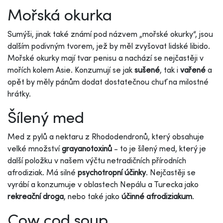
Mořská okurka
Sumýši, jinak také známí pod názvem „mořské okurky“, jsou
dalším podivným tvorem, jež by měl zvyšovat lidské libido.
Mořské okurky mají tvar penisu a nachází se nejčastěji v
mořích kolem Asie. Konzumují se jak
sušené
, tak i
vařené
a
opět by měly pánům dodat dostatečnou chuť na milostné
hrátky.
Šílený med
Med z pylů a nektaru z Rhododendronů, který obsahuje
velké množství
grayanotoxinů
- to je šílený med, který je
další položku v našem výčtu netradičních přírodních
afrodiziak. Má silné
psychotropní účinky
. Nejčastěji se
vyrábí a konzumuje v oblastech Nepálu a Turecka jako
rekreační droga
, nebo také jako
účinné afrodiziakum
.
Cow cod soup