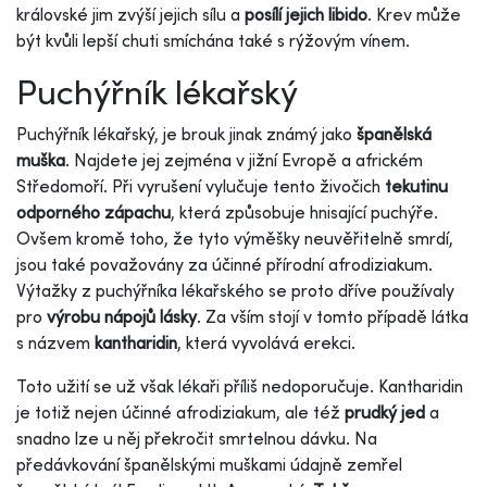
královské jim zvýší jejich sílu a
posílí jejich libido
. Krev může
být kvůli lepší chuti smíchána také s rýžovým vínem.
Puchýřník lékařský
Puchýřník lékařský, je brouk jinak známý jako
španělská
muška
. Najdete jej zejména v jižní Evropě a africkém
Středomoří. Při vyrušení vylučuje tento živočich
tekutinu
odporného zápachu
, která způsobuje hnisající puchýře.
Ovšem kromě toho, že tyto výměšky neuvěřitelně smrdí,
jsou také považovány za účinné přírodní afrodiziakum.
Výtažky z puchýřníka lékařského se proto dříve používaly
pro
výrobu nápojů lásky
. Za vším stojí v tomto případě látka
s názvem
kantharidin
, která vyvolává erekci.
Toto užití se už však lékaři příliš nedoporučuje. Kantharidin
je totiž nejen účinné afrodiziakum, ale též
prudký jed
a
snadno lze u něj překročit smrtelnou dávku. Na
předávkování španělskými muškami údajně zemřel