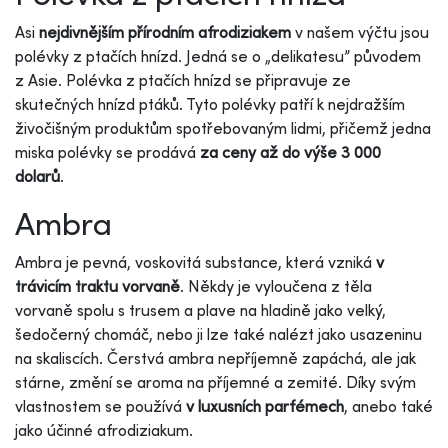
Asi
nejdivnějším přírodním afrodiziakem
v našem výčtu jsou
polévky z ptačích hnízd. Jedná se o „delikatesu” původem
z Asie. Polévka z ptačích hnízd se připravuje ze
skutečných hnízd ptáků. Tyto polévky patří k nejdražším
živočišným produktům spotřebovaným lidmi, přičemž jedna
miska polévky se prodává
za ceny až do výše 3 000
dolarů
.
Ambra
Ambra je pevná, voskovitá substance, která vzniká
v
trávicím traktu vorvaně
. Někdy je vyloučena z těla
vorvaně spolu s trusem a plave na hladině jako velký,
šedočerný chomáč, nebo ji lze také nalézt jako usazeninu
na skaliscích. Čerstvá ambra nepříjemně zapáchá, ale jak
stárne, změní se aroma na příjemné a zemité. Díky svým
vlastnostem se používá
v luxusních parfémech
, anebo také
jako účinné afrodiziakum.