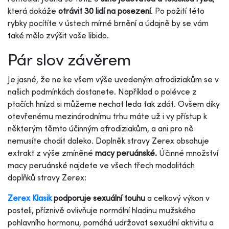
která dokáže
otrávit 30 lidí na posezení
. Po požití této
rybky pocítíte v ústech mírné brnění a údajně by se vám
také mělo zvýšit vaše libido.
Pár slov závěrem
Je jasné, že ne ke všem výše uvedeným afrodiziakům se v
našich podmínkách dostanete. Například o polévce z
ptačích hnízd si můžeme nechat leda tak zdát. Ovšem díky
otevřenému mezinárodnímu trhu máte už i vy přístup k
některým těmto účinným afrodiziakům, a ani pro ně
nemusíte chodit daleko. Doplněk stravy Zerex obsahuje
extrakt z výše zmíněné
macy peruánské.
Účinné množství
macy peruánské najdete ve všech třech modalitách
doplňků stravy Zerex:
Zerex Klasik
podporuje sexuální touhu
a celkový výkon v
posteli, příznivě ovlivňuje normální hladinu mužského
pohlavního hormonu, pomáhá udržovat sexuální aktivitu a