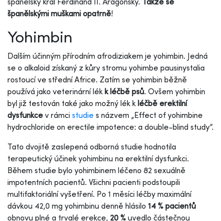
španělský král Ferdinand II. Aragonský.
Takže se
španělskými muškami opatrně
!
Yohimbin
Dalším účinným přírodním afrodiziakem je yohimbin. Jedná
se o alkaloid získaný z kůry stromu yohimbe pausinystalia
rostoucí ve střední Africe. Zatím se yohimbin běžně
používá jako veterinární lék
k léčbě psů
. Ovšem yohimbin
byl již testován také jako možný lék k
léčbě erektilní
dysfunkce
v rámci
studie
s názvem „Effect of yohimbine
hydrochloride on erectile impotence: a double-blind study”.
Tato dvojitě zaslepená odborná studie hodnotila
terapeutický účinek yohimbinu na erektilní dysfunkci.
Během studie bylo yohimbinem léčeno 82 sexuálně
impotentních pacientů. Všichni pacienti podstoupili
multifaktoriální vyšetření. Po 1 měsíci léčby maximální
dávkou 42,0 mg yohimbinu denně hlásilo
14 % pacientů
obnovu plné a trvalé erekce,
20 %
uvedlo částečnou