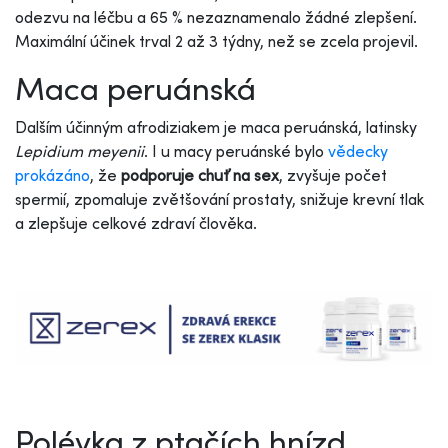
odezvu na léčbu a 65 % nezaznamenalo žádné zlepšení.
Maximální účinek trval 2 až 3 týdny, než se zcela projevil.
Maca peruánská
Dalším účinným afrodiziakem je maca peruánská, latinsky
Lepidium meyenii
. I u macy peruánské bylo
vědecky
prokázáno
, že
podporuje chuť na sex
, zvyšuje počet
spermií, zpomaluje zvětšování prostaty, snižuje krevní tlak
a zlepšuje celkové zdraví člověka.
Polévka z ptačích hnízd