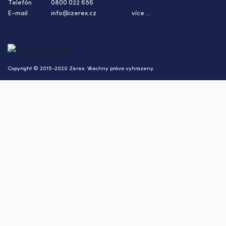
Telefón
0800 022 656
E-mail
info@izerex.cz
více ...
Copyright © 2015-2020 Zerex. Všechny práva vyhrazeny.