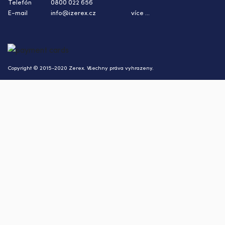
Telefón
0800 022 656
E-mail
info@izerex.cz
více ...
Copyright © 2015-2020 Zerex. Všechny práva vyhrazeny.