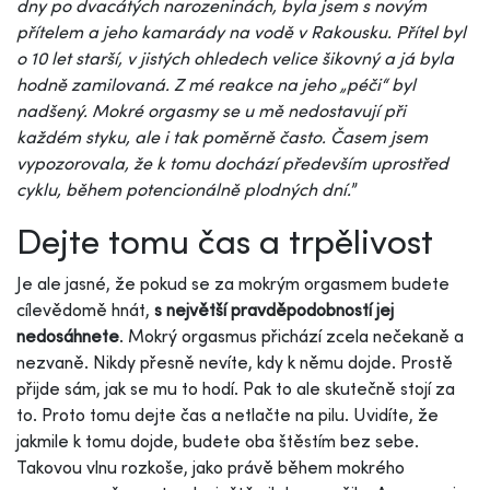
dny po dvacátých narozeninách, byla jsem s novým
přítelem a jeho kamarády na vodě v Rakousku. Přítel byl
o 10 let starší, v jistých ohledech velice šikovný a já byla
hodně zamilovaná. Z mé reakce na jeho „péči“ byl
nadšený. Mokré orgasmy se u mě nedostavují při
každém styku, ale i tak poměrně často. Časem jsem
vypozorovala, že k tomu dochází především uprostřed
cyklu, během potencionálně plodných dní.
”
Dejte tomu čas a trpělivost
Je ale jasné, že pokud se za mokrým orgasmem budete
cílevědomě hnát,
s největší pravděpodobností jej
nedosáhnete
. Mokrý orgasmus přichází zcela nečekaně a
nezvaně. Nikdy přesně nevíte, kdy k němu dojde. Prostě
přijde sám, jak se mu to hodí. Pak to ale skutečně stojí za
to. Proto tomu dejte čas a netlačte na pilu. Uvidíte, že
jakmile k tomu dojde, budete oba štěstím bez sebe.
Takovou vlnu rozkoše, jako právě během mokrého