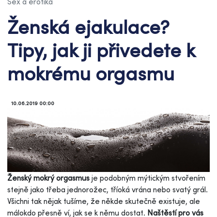
Sex a erotika
Ženská ejakulace?
Tipy, jak ji přivedete k
mokrému orgasmu
10.06.2019 00:00
Ženský mokrý orgasmus
je podobným mýtickým stvořením
stejně jako třeba jednorožec, tříoká vrána nebo svatý grál.
Všichni tak nějak tušíme, že někde skutečně existuje, ale
málokdo přesně ví, jak se k němu dostat.
Naštěstí pro vás