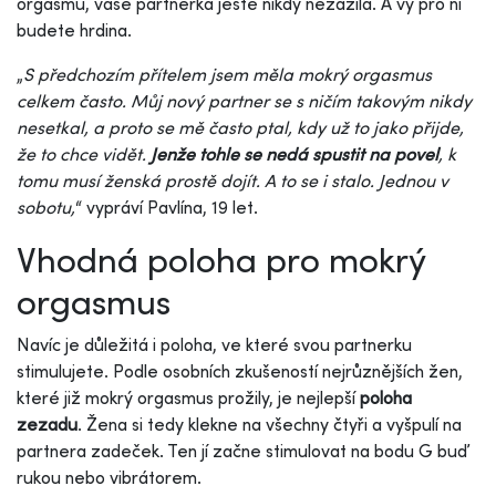
orgasmu, vaše partnerka ještě nikdy nezažila. A vy pro ni
budete hrdina.
„
S předchozím přítelem jsem měla mokrý orgasmus
celkem často. Můj nový partner se s ničím takovým nikdy
nesetkal, a proto se mě často ptal, kdy už to jako přijde,
že to chce vidět.
Jenže tohle se nedá spustit na povel
, k
tomu musí ženská prostě dojít. A to se i stalo. Jednou v
sobotu,
“ vypráví Pavlína, 19 let.
Vhodná poloha pro mokrý
orgasmus
Navíc je důležitá i poloha, ve které svou partnerku
stimulujete. Podle osobních zkušeností nejrůznějších žen,
které již mokrý orgasmus prožily, je nejlepší
poloha
zezadu
. Žena si tedy klekne na všechny čtyři a vyšpulí na
partnera zadeček. Ten jí začne stimulovat na bodu G buď
rukou nebo vibrátorem.