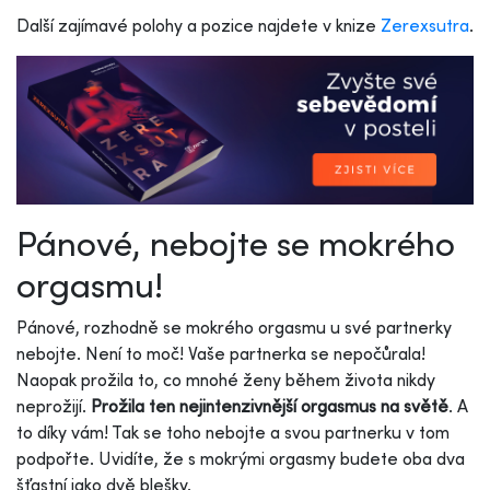
Další zajímavé polohy a pozice najdete v knize
Zerexsutra
.
Pánové, nebojte se mokrého
orgasmu!
Pánové, rozhodně se mokrého orgasmu u své partnerky
nebojte. Není to moč! Vaše partnerka se nepočůrala!
Naopak prožila to, co mnohé ženy během života nikdy
neprožijí.
Prožila ten nejintenzivnější orgasmus na světě
. A
to díky vám! Tak se toho nebojte a svou partnerku v tom
podpořte. Uvidíte, že s mokrými orgasmy budete oba dva
šťastní jako dvě blešky.