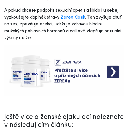
A pokud chcete podpořit sexuální apetit a libido i u sebe,
vyzkoušejte doplněk stravy
Zerex Klasik
. Ten zvyšuje chuť
na sex, zpevňuje erekci, udržuje zdravou hladinu
mužských pohlavních hormonů a celkově zlepšuje sexuální
výkony muže.
Ještě více o ženské ejakulaci naleznete
v následujícím článku: