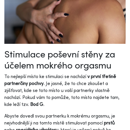
Stimulace poševní stěny za
účelem mokrého orgasmu
To nejlepší místo ke stimulaci se nachází
v první třetině
partnerčiny pochvy
. Je jasné, že to chce zkoušet a
zjišťovat, kde se toto místo u vaší partnerky vlastně
nachází. Pokud vám to pomůže, toto místo najdete tam,
kde leží tzv.
Bod G
.
Abyste dovedl svou partnerku k mokrému orgasmu, je
nejvhodnější ji na tomto místě stimulovat pomocí
prstů
nebo
speciálního vibrátoru
, který je určený právě ke