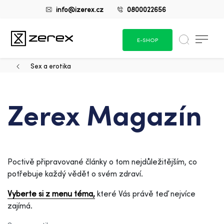
info@izerex.cz
0800022656
E-SHOP
Sex a erotika
Zerex Magazín
Poctivě připravované články o tom nejdůležitějším, co
potřebuje každý vědět o svém zdraví.
Vyberte si z menu téma,
které Vás právě teď nejvíce
zajímá.