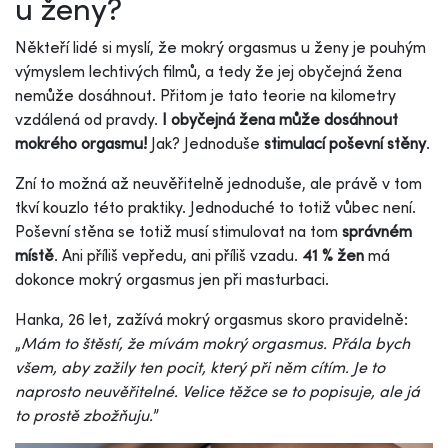
u ženy?
Někteří lidé si myslí, že mokrý orgasmus u ženy je pouhým
výmyslem lechtivých filmů, a tedy že jej obyčejná žena
nemůže dosáhnout. Přitom je tato teorie na kilometry
vzdálená od pravdy.
I obyčejná žena může dosáhnout
mokrého orgasmu!
Jak? Jednoduše
stimulací poševní stěny
.
Zní to možná až neuvěřitelně jednoduše, ale právě v tom
tkví kouzlo této praktiky. Jednoduché to totiž vůbec není.
Poševní stěna se totiž musí stimulovat na tom
správném
místě
. Ani příliš vepředu, ani příliš vzadu.
41 % žen
má
dokonce mokrý orgasmus jen při masturbaci.
Hanka, 26 let, zažívá mokrý orgasmus skoro pravidelně:
„
Mám to štěstí, že mívám mokrý orgasmus. Přála bych
všem, aby zažily ten pocit, který při něm cítím. Je to
naprosto neuvěřitelné. Velice těžce se to popisuje, ale já
to prostě zbožňuju.
”