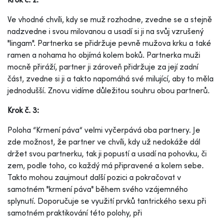
Ve vhodné chvíli, kdy se muž rozhodne, zvedne se a stejně
nadzvedne i svou milovanou a usadí si ji na svůj vzrušený
"lingam". Partnerka se přidržuje pevně mužova krku a také
ramen a nohama ho objímá kolem boků. Partnerka muži
mocně přiráží, partner ji zároveň přidržuje za její zadní
část, zvedne si ji a takto napomáhá své milující, aby to měla
jednodušší. Znovu vidíme důležitou souhru obou partnerů.
Krok č. 3:
Poloha “Krmení páva“ velmi vyčerpává oba partnery. Je
zde možnost, že partner ve chvíli, kdy už nedokáže dál
držet svou partnerku, tak ji popustí a usadí na pohovku, či
zem, podle toho, co každý má připravené a kolem sebe.
Takto mohou zaujmout další pozici a pokračovat v
samotném "krmení páva" během svého vzájemného
splynutí. Doporučuje se využití prvků tantrického sexu při
samotném praktikování této polohy, při