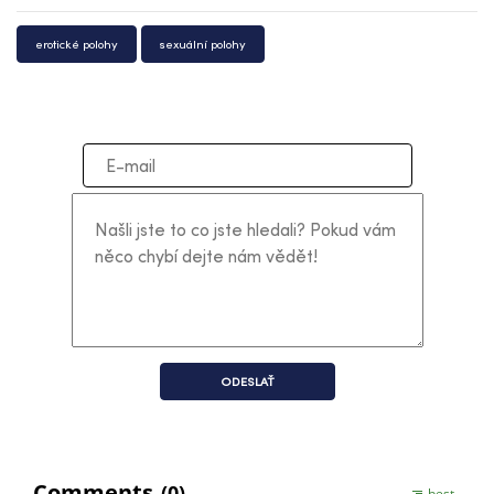
erotické polohy
sexuální polohy
ODESLAŤ