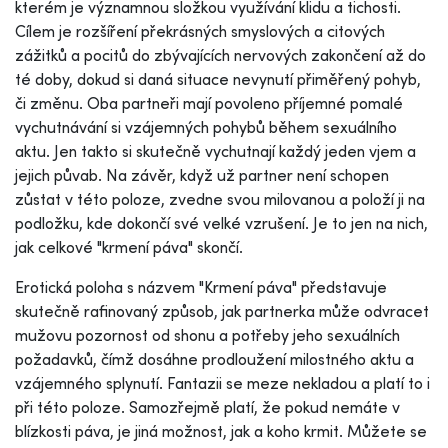
kterém
je
významnou složkou využívání klidu a tichosti.
Cílem je rozšíření překrásných smyslových a citových
zážitků a pocitů do zbývajících nervových zakončení až do
té doby, dokud si daná situace nevynutí přiměřený pohyb,
či změnu. Oba partneři mají povoleno příjemné pomalé
vychutnávání si vzájemných pohybů během sexuálního
aktu. Jen takto si skutečně vychutnají každý jeden vjem a
jejich půvab. Na závěr, když už partner není schopen
zůstat v této poloze, zvedne svou milovanou a položí ji na
podložku, kde dokončí své velké vzrušení. Je to jen na nich,
jak celkové "krmení páva" skončí.
Erotická poloha s názvem "Krmení páva" představuje
skutečně rafinovaný způsob, jak partnerka může odvracet
mužovu pozornost od shonu a potřeby jeho sexuálních
požadavků, čímž dosáhne prodloužení milostného aktu a
vzájemného splynutí. Fantazii se meze nekladou a platí to i
při této poloze. Samozřejmě platí, že pokud nemáte v
blízkosti páva, je jiná možnost, jak a koho krmit. Můžete se