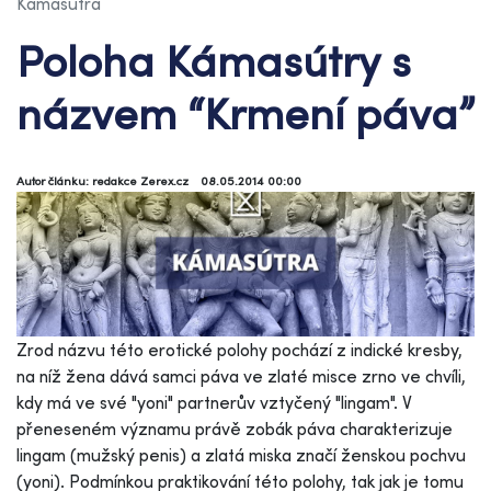
Kámasútra
Poloha Kámasútry s
názvem “Krmení páva”
Autor článku: redakce Zerex.cz
08.05.2014 00:00
Zrod názvu této erotické polohy pochází z indické kresby,
na níž žena dává samci páva ve zlaté misce zrno ve chvíli,
kdy má ve své "yoni" partnerův vztyčený "lingam". V
přeneseném významu právě zobák páva charakterizuje
lingam (mužský penis) a zlatá miska značí ženskou pochvu
(yoni). Podmínkou praktikování této polohy, tak jak je tomu