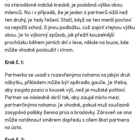
na starodávné indické kresbě, je podobná výška obou
milenců. No i v případě, že je jeden z partnerů nižší než
ten druhý, je tady řešení. Stačí, když se ten menší postaví
na nejnižší schod, či jinou podložku, což zajistí stejnou výšku
obou. Je to výborný způsob, jak přežít kouzelnější
procházku během jarních dní v lese, někde na louce, kde
může vhodně posloužit i strom.
Krok č. 1:
Partnerka se usadí s rozevřenýma nohama na jakýsi druh
nábytku, příkladem může být opěradlo gauče. Je třeba,
aby zaujala pozici o kousek výš, než je mužské pohlaví.
Partner se následně skrčí tak, aby zaujal místo mezi
partnerčinýma nohama. Je vhodné, pokud muž současně
zasypává polibky ženina prsa a bradavky. Zároveň se ona
může natáhnout směrem dopředu s cílem líbat partnera
na ústa.
Krok č. 2: